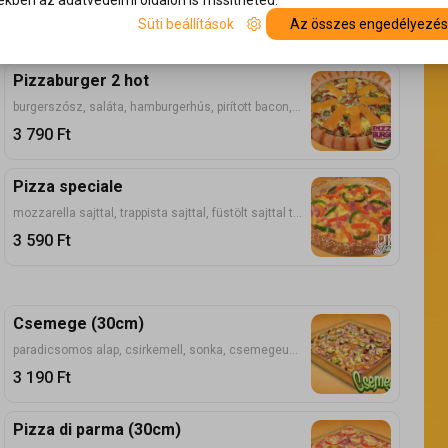
kben az adatvédelmi oldalon is frissítheted.
dupla sajttal, sonkával töltött sósperec perem, paradicsomos alap, Pick szalámi, Pick kolbász, hagyma, kukorica, erős paprika, mozzarella
Süti beállítások
Az összes engedélyezé
3 590
Ft
Pizzaburger 2 hot
burgerszósz, saláta, hamburgerhús, pirított bacon, tükörtojás szeletek, lilahagyma, jalapeno, lapkasajt, mozzarella, vörös cheddar sajttal töltött, sült cheddar sajtos perem
3 790
Ft
Pizza speciale
mozzarella sajttal, trappista sajttal, füstölt sajttal töltött perem, sajtkrémes alap, sonka, bacon, dupla mozzarella, dupla kaliforniai paprika
3 590
Ft
Csemege (30cm)
paradicsomos alap, csirkemell, sonka, csemegeuborka, mozzarella, füstölt sajt
3 190
Ft
Pizza di parma (30cm)