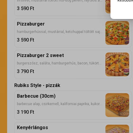
későbbie
virslivel, mustárral töltött hot-dog perem, tejfölös alap, sonka, bacon, virsli, tripla mozzarella
3 590
Ft
Pizzaburger
hamburgerhússal, mustárral, ketchuppal töltött sajtos perem, burgerszószos alap, saláta, lilahagyma, hamburgerhús, csemegeuborka, paradicsom, mozzarella
3 590
Ft
Pizzaburger 2 sweet
burgerszósz, saláta, hamburgerhús, bacon, tükörtojás szeletek, lilahagyma, csemegeuborka, lapkasajt, mozzarella, vörös cheddar sajttal töltött, sült cheddar sajtos perem
3 790
Ft
Rubiks Style - pizzák
Barbecue (30cm)
barbecue alap, csirkemell, kaliforniai paprika, kukorica, mozzarella
3 190
Ft
Kenyérlángos