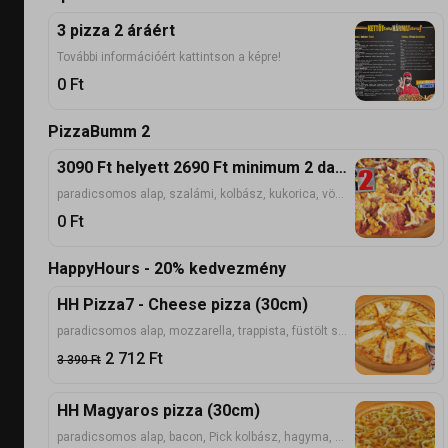
3 pizza 2 áráért
További információért kattintson a képre!
0
Ft
PizzaBumm 2
3090 Ft helyett 2690 Ft minimum 2 darab pizza rendelése esetén!
paradicsomos alap, szalámi, kolbász, kukorica, vöröshagyma, mozzarella
0
Ft
HappyHours - 20% kedvezmény
HH Pizza7 - Cheese pizza (30cm)
paradicsomos alap, mozzarella, trappista, füstölt sajt, cheddar, márvány, camembert, pannónia, parmezán
2 712
Ft
3 390
Ft
HH Magyaros pizza (30cm)
paradicsomos alap, bacon, Pick kolbász, hagyma, paprika, mozzarella