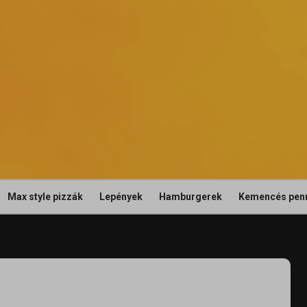
Max style pizzák
Lepények
Hamburgerek
Kemencés pen