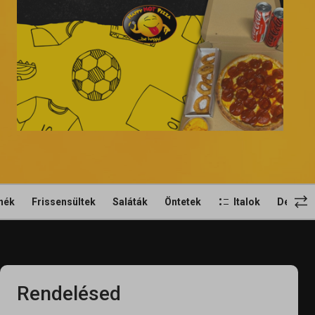
nék
Frissensültek
Saláták
Öntetek
Italok
Desszer
Rendelésed