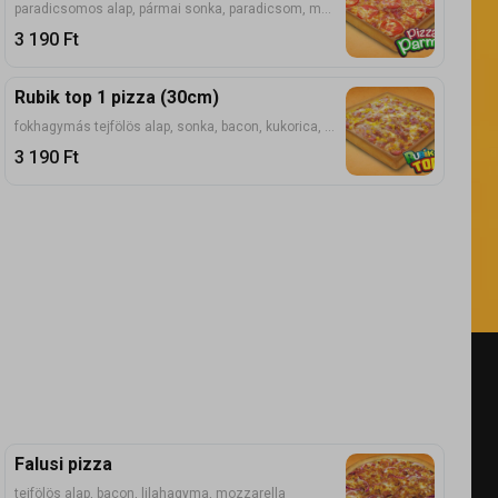
paradicsomos alap, pármai sonka, paradicsom, mozzarella, parmezán
3 190
Ft
Rubik top 1 pizza (30cm)
fokhagymás tejfölös alap, sonka, bacon, kukorica, mozzarella
3 190
Ft
Falusi pizza
tejfölös alap, bacon, lilahagyma, mozzarella