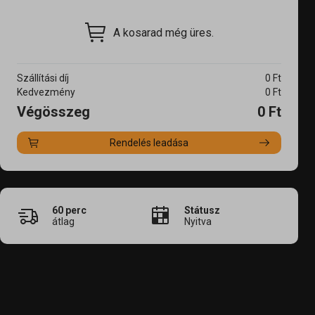
A kosarad még üres.
Szállítási díj
0
Ft
Kedvezmény
0
Ft
Végösszeg
0
Ft
Rendelés leadása
60
perc
Státusz
átlag
Nyitva