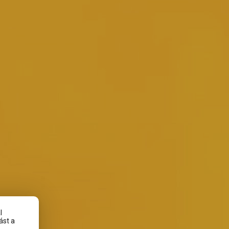
l
ást a