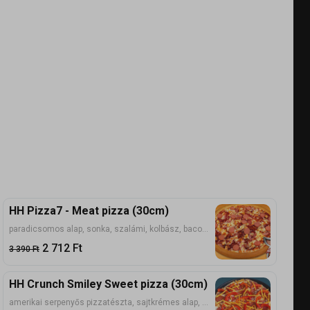
HH Pizza7 - Meat pizza (30cm)
paradicsomos alap, sonka, szalámi, kolbász, bacon, tarja, csirkemell, virsli, mozzarella
2 712
Ft
3 390
Ft
HH Crunch Smiley Sweet pizza (30cm)
amerikai serpenyős pizzatészta, sajtkrémes alap, kolbász, szalámi, kaliforniai paprika, dupla prémium sajtkeverék, paprikás stix chips