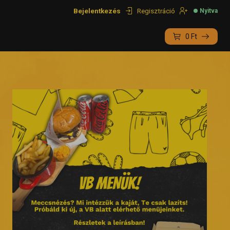
Bejelentkezés
Regisztráció
Nyitva
0
Ft