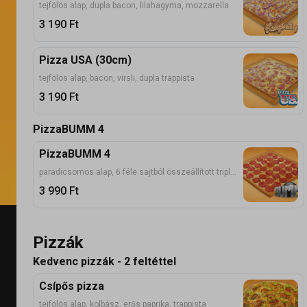
tejfölös alap, dupla bacon, lilahagyma, mozzarella
3 190
Ft
Pizza USA (30cm)
tejfölös alap, bacon, virsli, dupla trappista
3 190
Ft
PizzaBUMM 4
PizzaBUMM 4
paradicsomos alap, 6 féle sajtból összeállított tripla adag sajt, 6x6 szalámi, negyedenként választható plusz egy feltét
3 990
Ft
Pizzák
Kedvenc pizzák - 2 feltéttel
Csípős pizza
tejfölös alap, kolbász, erős paprika, trappista