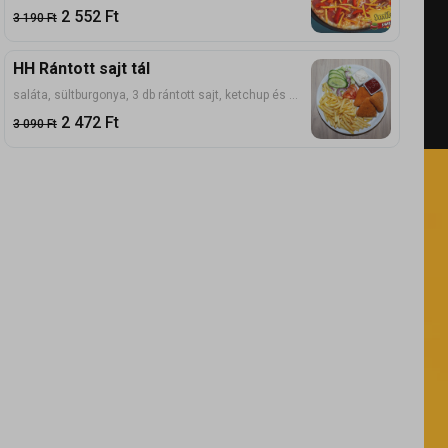
2 552
Ft
3 190
Ft
HH Rántott sajt tál
saláta, sültburgonya, 3 db rántott sajt, ketchup és majonéz
2 472
Ft
3 090
Ft