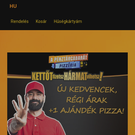
HU
Rendelés
Kosár
Hűségkártyám