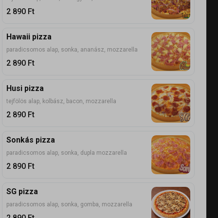
2 890
Ft
Hawaii pizza
paradicsomos alap, sonka, ananász, mozzarella
2 890
Ft
Husi pizza
tejfölös alap, kolbász, bacon, mozzarella
2 890
Ft
Sonkás pizza
paradicsomos alap, sonka, dupla mozzarella
2 890
Ft
SG pizza
paradicsomos alap, sonka, gomba, mozzarella
2 890
Ft