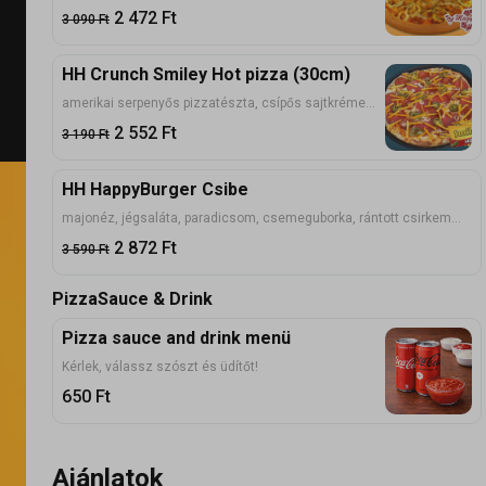
2 472
Ft
3 090
Ft
HH Crunch Smiley Hot pizza (30cm)
amerikai serpenyős pizzatészta, csípős sajtkrémes alap, kolbász, szalámi, jalapeno, dupla prémium sajtkeverék, paprikás stix chips
2 552
Ft
3 190
Ft
HH HappyBurger Csibe
majonéz, jégsaláta, paradicsom, csemeguborka, rántott csirkemell, rántott hagymakarika, sajt
2 872
Ft
3 590
Ft
PizzaSauce & Drink
Pizza sauce and drink menü
Kérlek, válassz szószt és üdítőt!
650
Ft
Ajánlatok