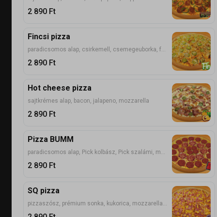
2 890
Ft
Fincsi pizza
paradicsomos alap, csirkemell, csemegeuborka, füstölt sajt
2 890
Ft
Hot cheese pizza
sajtkrémes alap, bacon, jalapeno, mozzarella
2 890
Ft
Pizza BUMM
paradicsomos alap, Pick kolbász, Pick szalámi, mozzarella
2 890
Ft
SQ pizza
pizzaszósz, prémium sonka, kukorica, mozzarella sajt
2 890
Ft