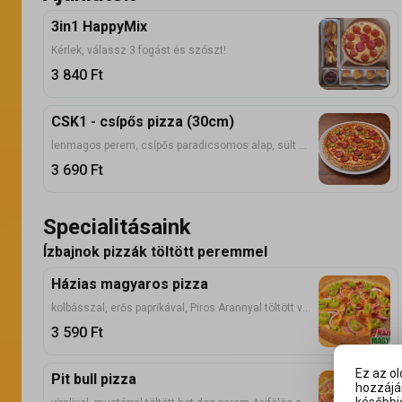
3in1 HappyMix
Kérlek, válassz 3 fogást és szószt!
3 840
Ft
CSK1 - csípős pizza (30cm)
lenmagos perem, csípős paradicsomos alap, sült hagyma, erős paprika, 3-féle sajt, csabai kolbász, jalapeno
3 690
Ft
Specialitásaink
Ízbajnok pizzák töltött peremmel
Házias magyaros pizza
kolbásszal, erős paprikával, Piros Arannyal töltött vegyesborsos perem, tejfölös alap, sonka, kolbász, lilahagyma, erős paprika, mozzarella
3 590
Ft
Ez az o
Pit bull pizza
hozzájár