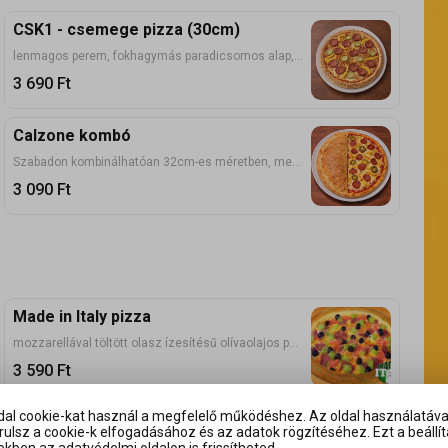
CSK1 - csemege pizza (30cm)
lenmagos perem, fokhagymás paradicsomos alap, sült hagyma, TV paprika, 3-féle sajt, csabai kolbász, csemegeuborka
3 690
Ft
Calzone kombó
Szabadon kombinálhatóan 32cm-es méretben, megtöltve, behajtva, felszeletelve a Calzone fele a pizzádnak szezámmaggal megszórva
3 090
Ft
Made in Italy pizza
mozzarellával töltött olasz ízesítésű olívaolajos perem, paradicsomos alap, pármai sonka, paradicsom, pfefferóni, fekete olívabogyó, dupla mozzarella
3 590
Ft
ldal cookie-kat használ a megfelelő működéshez. Az oldal használatáva
Pizza BUMM 3
ulsz a cookie-k elfogadásához és az adatok rögzítéséhez. Ezt a beállít